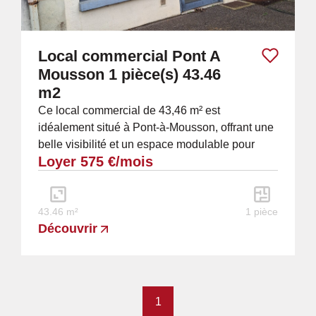
Local commercial Pont A
Mousson 1 pièce(s) 43.46
m2
Ce local commercial de 43,46 m² est
idéalement situé à Pont-à-Mousson, offrant une
belle visibilité et un espace modulable pour
Loyer 575 €/mois
différents types d'activités. Il se compose
d'une...
43.46 m²
1 pièce
Découvrir
1