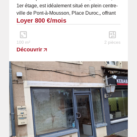
1er étage, est idéalement situé en plein centre-
ville de Pont-à-Mousson, Place Duroc,, offrant
Loyer 800 €/mois
une visibilité maximale ....
100 m²
2 pièces
Découvrir